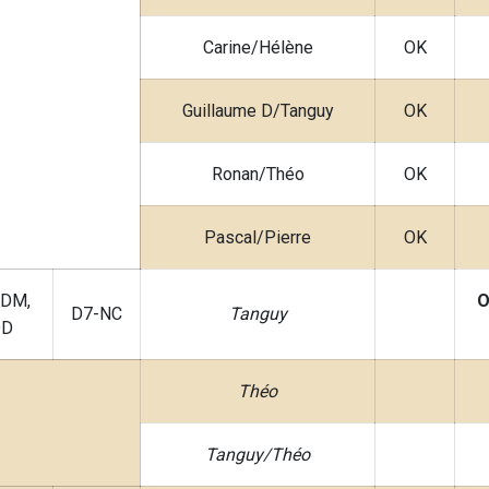
Carine/Hélène
OK
Guillaume D/Tanguy
OK
Ronan/Théo
OK
Pascal/Pierre
OK
 DM,
O
D7-NC
Tanguy
DD
Théo
Tanguy/Théo