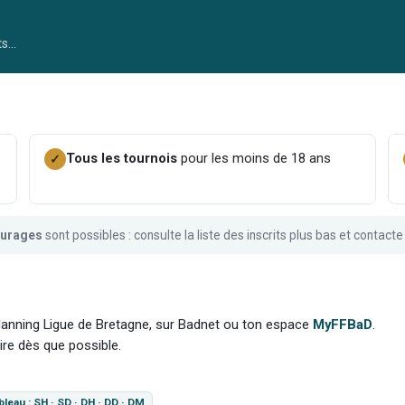
ts…
Tous les tournois
pour les moins de 18 ans
✓
turages
sont possibles : consulte la liste des inscrits plus bas et contacte 
 planning Ligue de Bretagne, sur Badnet ou ton espace
MyFFBaD
.
ire dès que possible.
bleau : SH · SD · DH · DD · DM