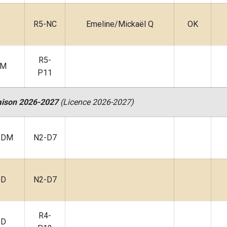
R5-NC
Emeline/Mickaël Q
OK
R5-
DM
P11
aison 2026-2027
(Licence 2026-2027)
, DM
N2-D7
DD
N2-D7
R4-
DD