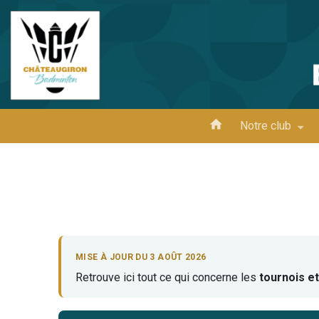
Aller
au
contenu
principal
Notre club
MISE À JOUR DU 3 AOÛT 2026
Retrouve ici tout ce qui concerne les
tournois e