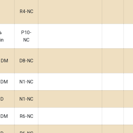
R4-NC
%
P10-
in
NC
, DM
D8-NC
, DM
N1-NC
DD
N1-NC
, DM
R6-NC