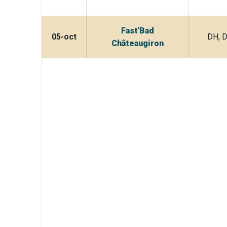
Fast'Bad
05-oct
DH, 
Châteaugiron