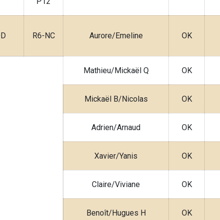
P12
DD
R6-NC
Aurore/Emeline
OK
Mathieu/Mickaël Q
OK
Mickaël B/Nicolas
OK
Adrien/Arnaud
OK
Xavier/Yanis
OK
Claire/Viviane
OK
Benoît/Hugues H
OK