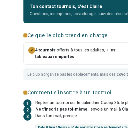
Ton contact tournois, c'est Claire
Questions, inscriptions, covoiturage, suivi des résulta
Ce que le club prend en charge
4 tournois
offerts à tous les adultes,
+ les
✓
tableaux remportés
Le club n'organise pas les déplacements, mais des
covoi
Comment s'inscrire à un tournoi
Repère un tournoi sur le calendrier Codep 35, le
Ne t'inscris pas toi-même
: envoie un mail à Cla
Dans ton mail, précise :
Date & lieu / Noms + n° de portable (toi & partenaire) / Ta