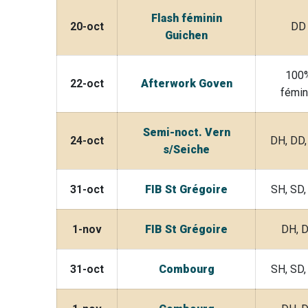
Flash féminin
20-oct
DD
Guichen
100
22-oct
Afterwork Goven
fémin
Semi-noct. Vern
24-oct
DH, DD
s/Seiche
31-oct
FIB St Grégoire
SH, SD
1-nov
FIB St Grégoire
DH, 
31-oct
Combourg
SH, SD