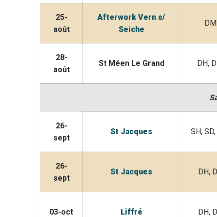
25-
Afterwork Vern s/
DM
août
Seiche
28-
St Méen Le Grand
DH, 
août
S
26-
St Jacques
SH, SD
sept
26-
St Jacques
DH, 
sept
03-oct
Liffré
DH, 