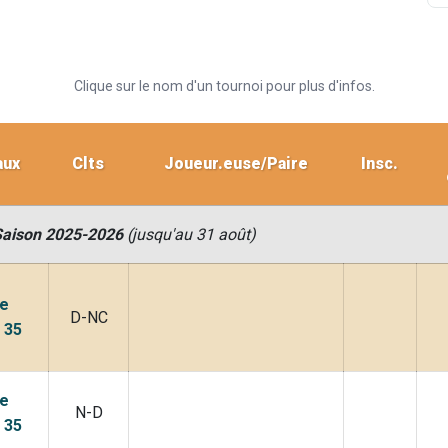
Clique sur le nom d'un tournoi pour plus d'infos.
aux
Clts
Joueur.euse/Paire
Insc.
Saison 2025-2026
(jusqu'au 31 août)
e
D-NC
 35
e
N-D
 35