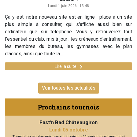
Lundi 1 juin 2026 - 13:48
Ça y est, notre nouveau site est en ligne : place à un site
plus simple à consulter, qui s'affiche aussi bien sur
ordinateur que sur téléphone. Vous y retrouverez tout
l'essentiel du club, mis à jour : les créneaux d'entraînement,
les membres du bureau, les gymnases avec le plan
d'accès, ainsi que toute la…
keyboard_arrow_right
Lire la suite
Voir toutes les actualités
Prochains tournois
Fast'n Bad Châteaugiron
Lundi 05 octobre
Tournoi en poules uniques de 4 paires. (11 séries maximum et si