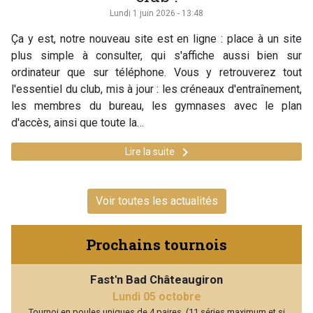
Lundi 1 juin 2026 - 13:48
Ça y est, notre nouveau site est en ligne : place à un site
plus simple à consulter, qui s'affiche aussi bien sur
ordinateur que sur téléphone. Vous y retrouverez tout
l'essentiel du club, mis à jour : les créneaux d'entraînement,
les membres du bureau, les gymnases avec le plan
d'accès, ainsi que toute la…
keyboard_arrow_right
Lire la suite
Voir toutes les actualités
Prochains tournois
Fast'n Bad Châteaugiron
Lundi 05 octobre
Tournoi en poules uniques de 4 paires. (11 séries maximum et si